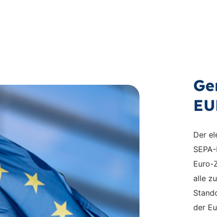
Ge
EU
Der el
SEPA-L
Euro-
alle z
Stando
der E