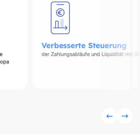
Verbesserte Steuerung
e
der Zahlungsabläufe und Liquidität mit S
ropa
Rückwärts
Vorwä