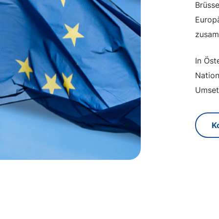
Brüsse
Europ
zusam
In Öst
Nation
Umset
K