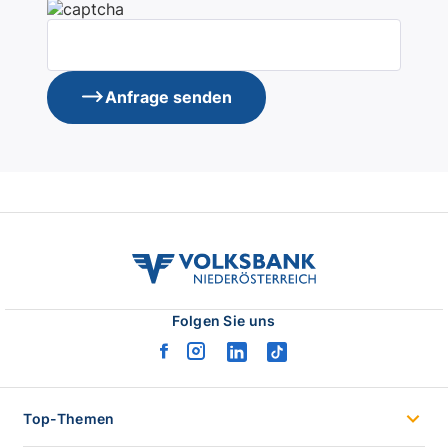
Anfrage senden
volksbank
noe
logo
Folgen Sie uns
facebook
instagram
linkedin
tiktok
logo
logo
logo
logo
Top-Themen