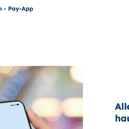
n - Pay-App
Al
ha