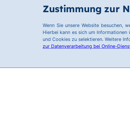
Zum
Zum
Zustimmung zur N
Filialen
Kundenservice
Hauptinhalt
Footer
springen
springen
Link
Wenn Sie unsere Website besuchen, we
zur
Hierbei kann es sich um Informationen ü
Homepage
und Cookies zu selektieren. Weitere In
zur Datenverarbeitung bei Online-Diens