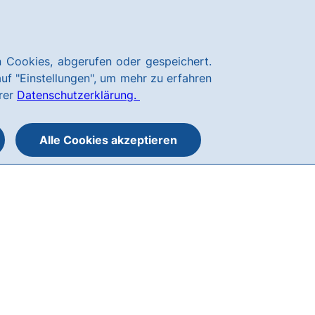
Börsen & Märkte
Karriere
Kundenservice
hausbanking
 Cookies, abgerufen oder gespeichert.
Suche
Menü
auf "Einstellungen", um mehr zu erfahren
öffnen
öffnen
erer
Datenschutzerklärung.
oder
schließen
Alle Cookies akzeptieren