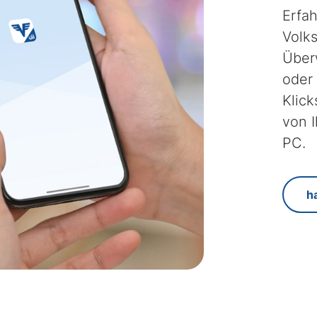
Erfa
Volk
Über
oder 
Klick
von 
PC.
h