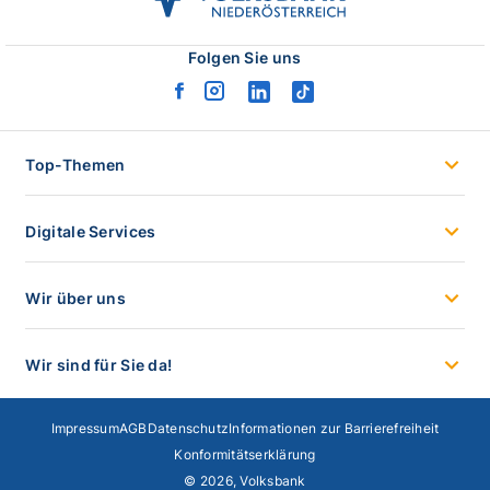
noe
logo
Folgen Sie uns
facebook
instagram
linkedin
tiktok
logo
logo
logo
logo
Top-Themen
Digitale Services
Wir über uns
Wir sind für Sie da!
Impressum
AGB
Datenschutz
Informationen zur Barrierefreiheit
Konformitätserklärung
© 2026, Volksbank