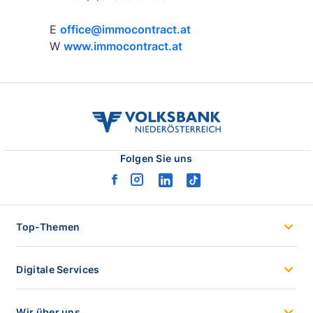
E
office@immocontract.at
W
www.immocontract.at
volksbank
noe
logo
Folgen Sie uns
facebook
instagram
linkedin
tiktok
logo
logo
logo
logo
Top-Themen
Digitale Services
Wir über uns