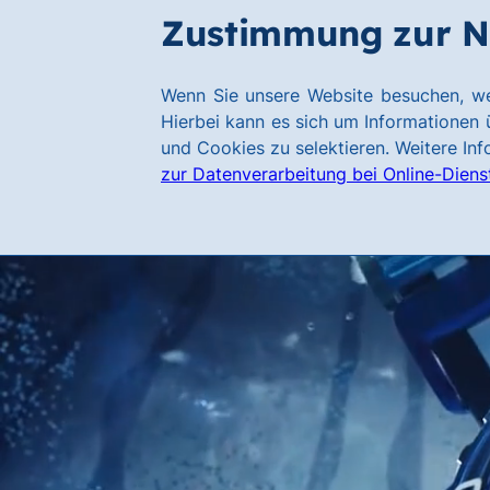
Zum
Zum
Zustimmung zur N
Hauptinhalt
Footer
springen
springen
Link
Wenn Sie unsere Website besuchen, we
zur
Hierbei kann es sich um Informationen ü
Homepage
und Cookies zu selektieren. Weitere In
zur Datenverarbeitung bei Online-Diens